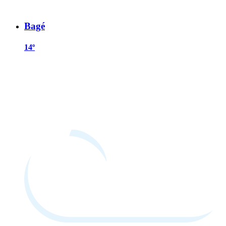
Bagé
14º