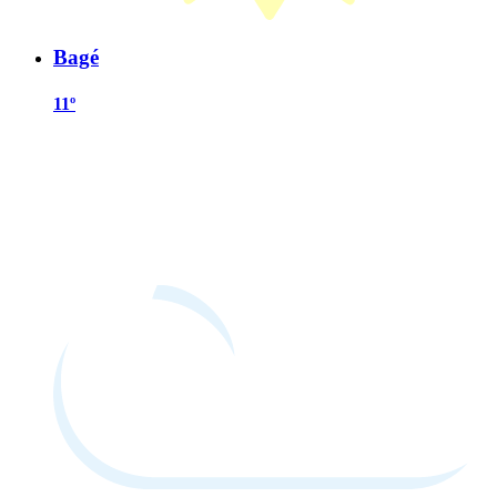
Bagé
11º