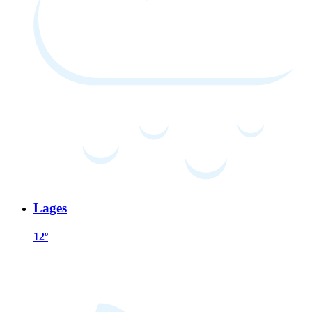
Lages
12º