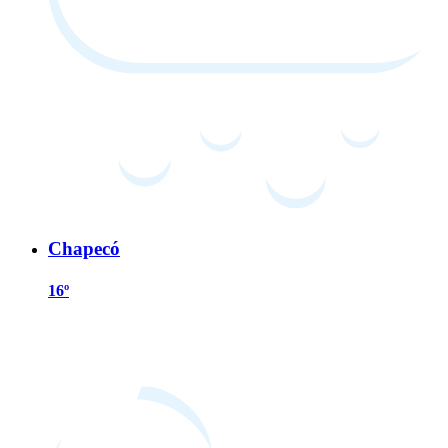
Chapecó
16º