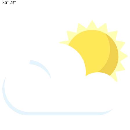
36º
23º