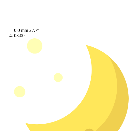
0.0 mm
27.7º
03:00