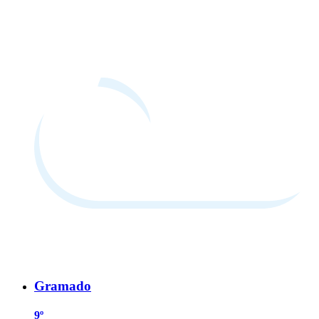
Gramado
9º