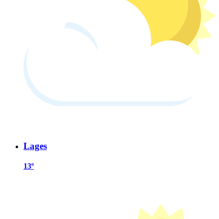
Lages
13º