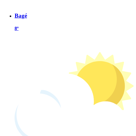
Bagé
8º