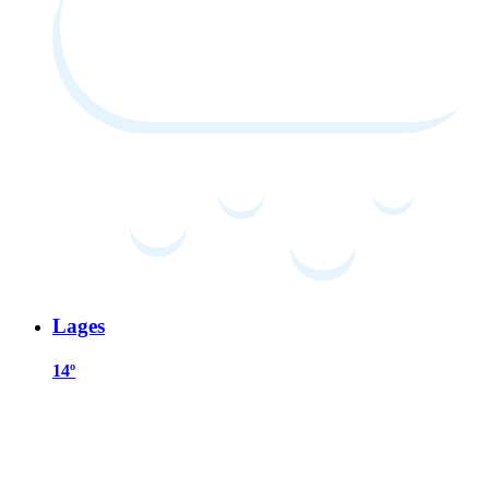
Lages
14º