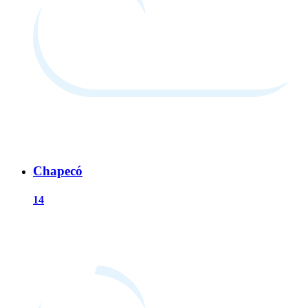
Chapecó
14