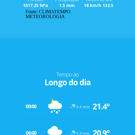
1017.25 hPa
1.5 mm
18 km/h 132.5
Fonte: CLIMATEMPO
METEOROLOGIA
Tempo ao
Longo do dia
21.4º
00:00
0.6 mm
20.9º
06:00
0.9 mm