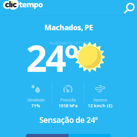
Fonte: CLIMATEMPO METEOROLOGIA
Machados, PE
24º
Atualizado às 10:17:32
Umidade
Pressão
Ventos
71%
1018 hPa
12 km/h
(E)
Sensação de 24º