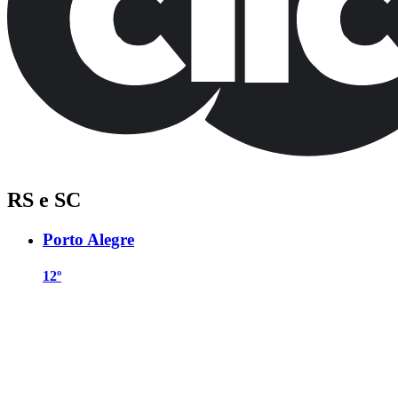
RS e SC
Porto Alegre
12º