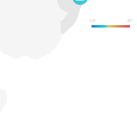
-12º
47º