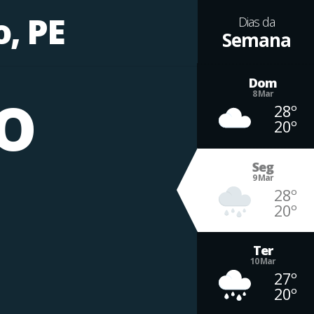
, PE
Dias da
Semana
º
Dom
8 Mar
28º
20º
Seg
9 Mar
28º
20º
Ter
10 Mar
27º
20º