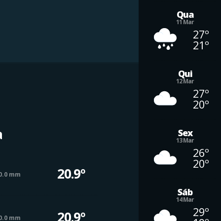
Qua
11 Mar
27º
21º
Qui
12 Mar
27º
20º
a
Sex
13 Mar
26º
20º
20.9º
0.0 mm
Sáb
14 Mar
29º
20.9º
0.0 mm