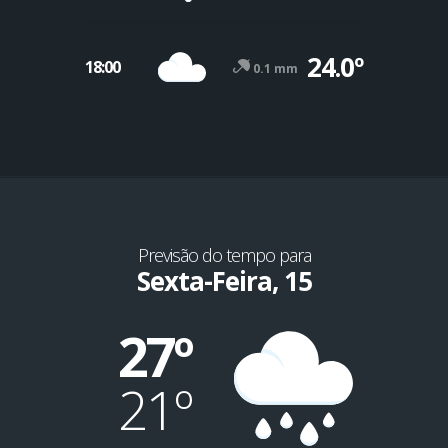
24.0º
18:00
0.1 mm
Previsão do tempo para
Sexta-Feira, 15
27º
21º