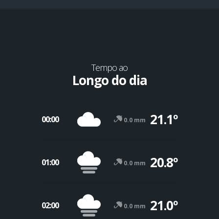
Tempo ao
Longo do dia
21.1º
00:00
0.0 mm
20.8º
01:00
0.0 mm
-12º
47º
21.0º
02:00
0.0 mm