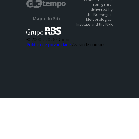
from
yr.no
,
delivered by
the Norwegian
Mapa do Site
Meteorological
Institute and the NRK
© 2000 -
2026 Grupo
Política de privacidade
Aviso de cookies