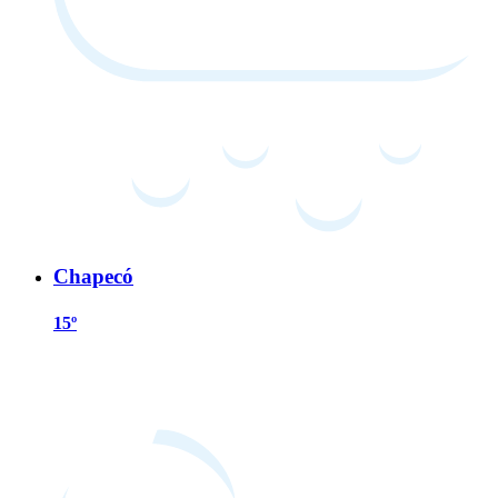
Chapecó
15º