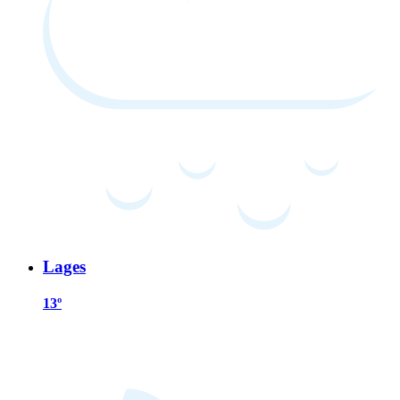
Lages
13º