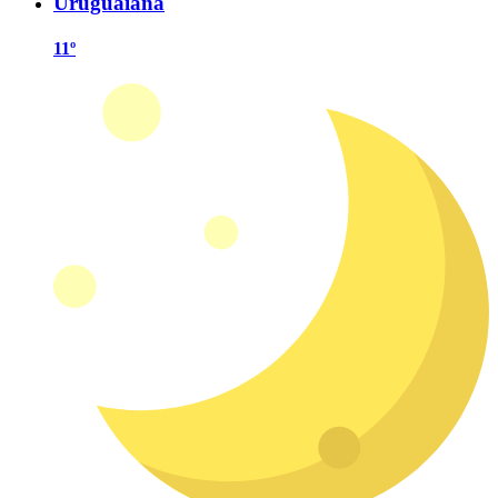
Uruguaiana
11º