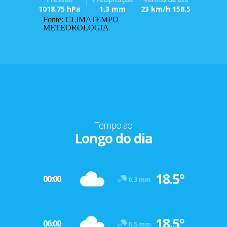
1018.75 hPa
1.3 mm
23 km/h 158.5
Fonte: CLIMATEMPO
METEOROLOGIA
Tempo ao
Longo do dia
18.5º
00:00
0.3 mm
18.5º
06:00
0.5 mm