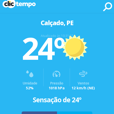
Fonte: CLIMATEMPO METEOROLOGIA
Calçado, PE
24º
Atualizado às 10:31:37
Umidade
Pressão
Ventos
52%
1018 hPa
12 km/h
(NE)
Sensação de 24º