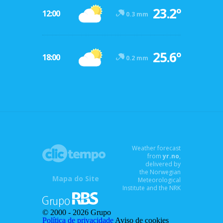
23.2º
12:00
0.3 mm
25.6º
18:00
0.2 mm
Weather forecast
from
yr.no
,
delivered by
the Norwegian
Mapa do Site
Meteorological
Institute and the NRK
© 2000 -
2026 Grupo
Política de privacidade
Aviso de cookies