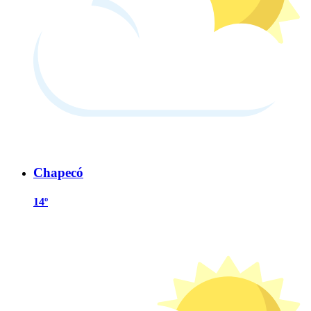
Chapecó
14º