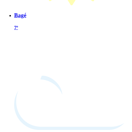
Bagé
7º