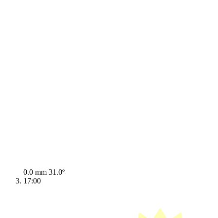
0.0 mm
31.0º
17:00