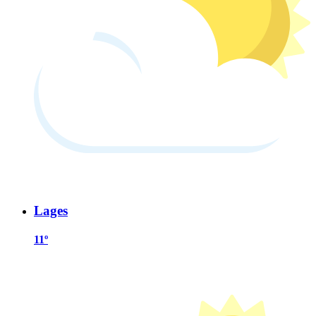
Lages
11º