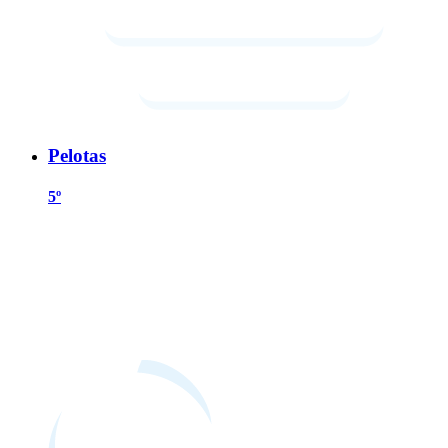
Pelotas
5º