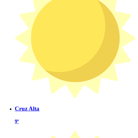
Cruz Alta
9º