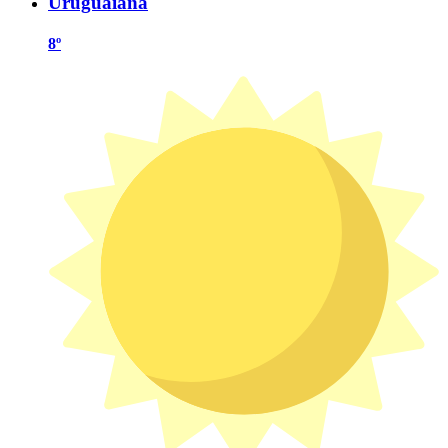
Uruguaiana
8º