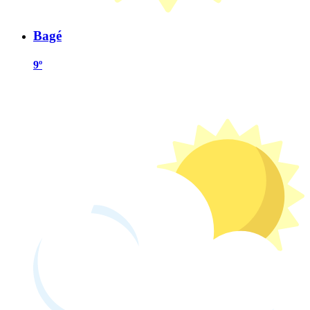
Bagé
9º