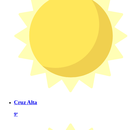
Cruz Alta
9º