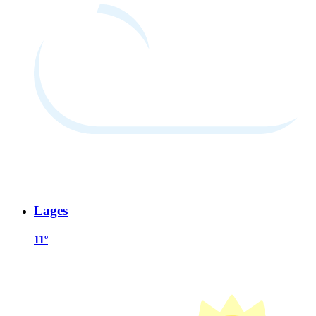
Lages
11º