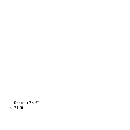
0.0 mm
23.3º
21:00