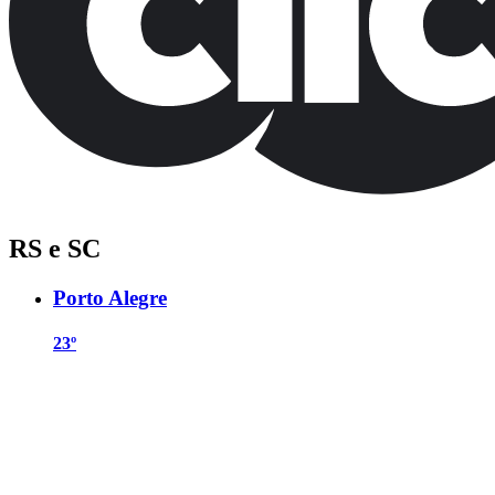
RS e SC
Porto Alegre
23º