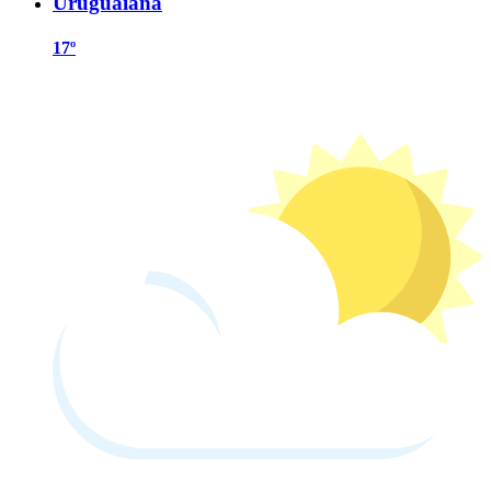
Uruguaiana
17º