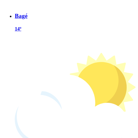
Bagé
14º