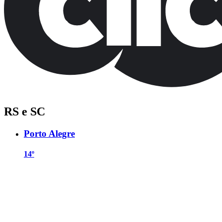
RS e SC
Porto Alegre
14º