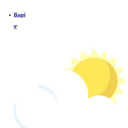
Bagé
9º