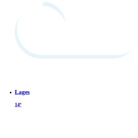
Lages
14º