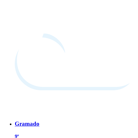
Gramado
9º