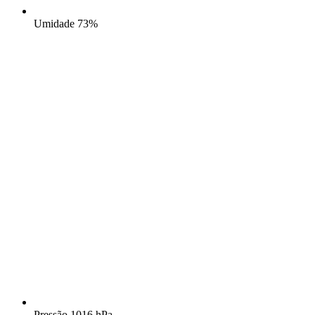
Umidade
73%
Pressão
1016 hPa