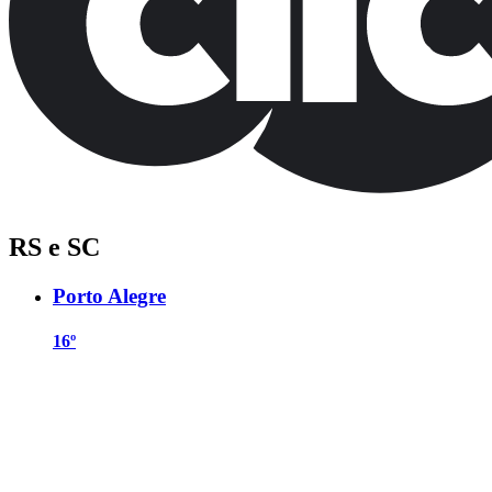
RS e SC
Porto Alegre
16º