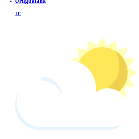
Uruguaiana
11º