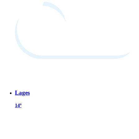
Lages
14º