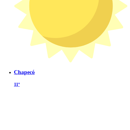
Chapecó
11º