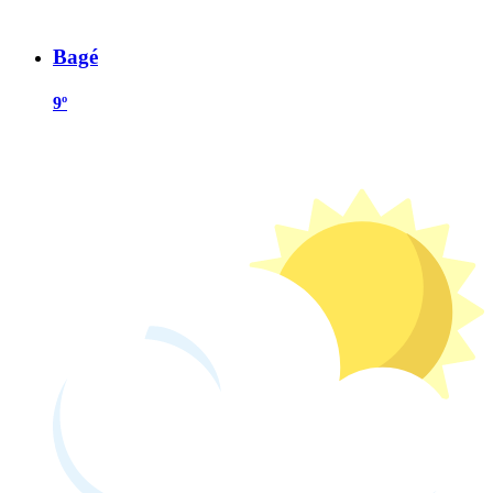
Bagé
9º