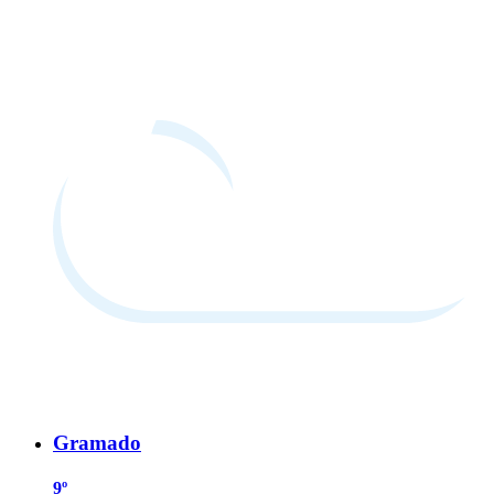
Gramado
9º