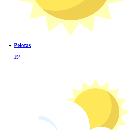
Pelotas
15º