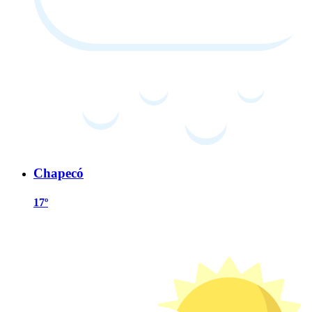
Chapecó
17º