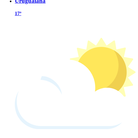
Uruguaiana
17º