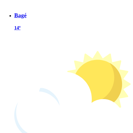
Bagé
14º