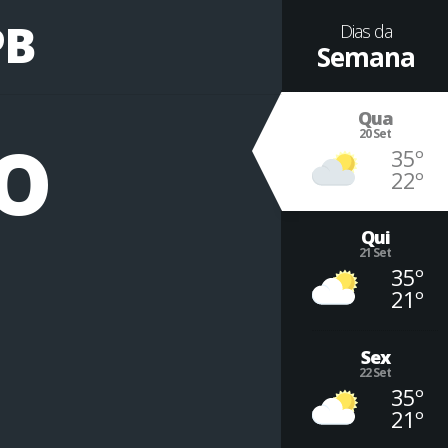
PB
Dias da
Semana
º
Qua
20 Set
35º
22º
Qui
21 Set
35º
21º
Sex
22 Set
35º
21º