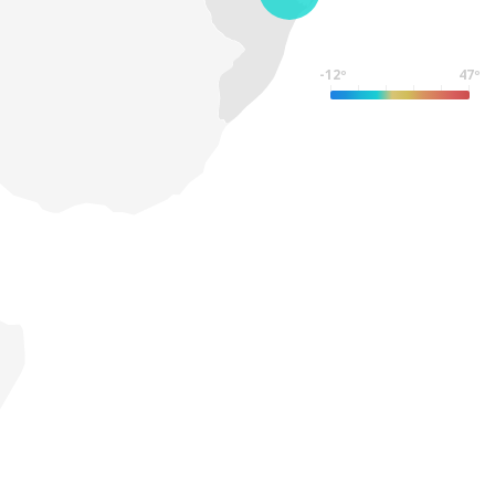
-12º
47º