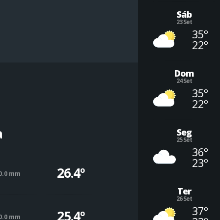
Sáb
23 Set
35º
22º
Dom
24 Set
35º
22º
a
Seg
25 Set
36º
23º
26.4º
0.0 mm
Ter
26 Set
37º
25.4º
0.0 mm