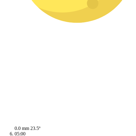
0.0 mm
23.5º
05:00