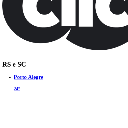
RS e SC
Porto Alegre
24º