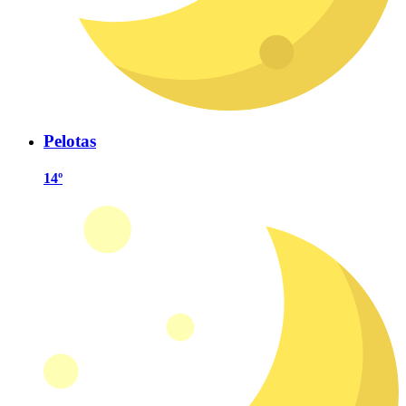
Pelotas
14º