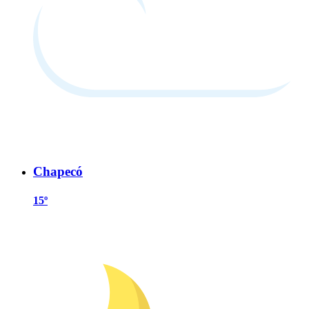
Chapecó
15º