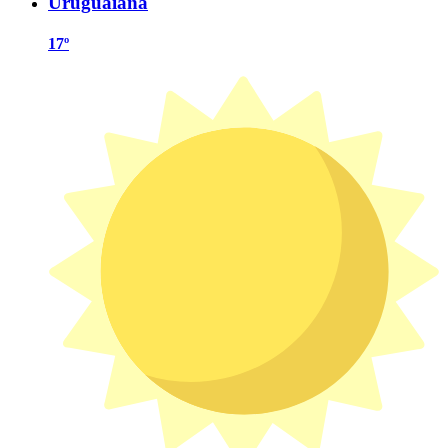
Uruguaiana
17º