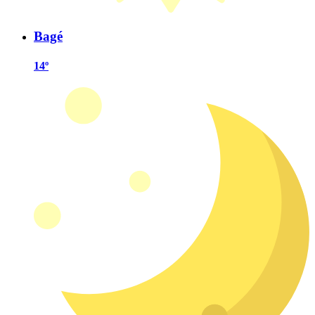
Bagé
14º