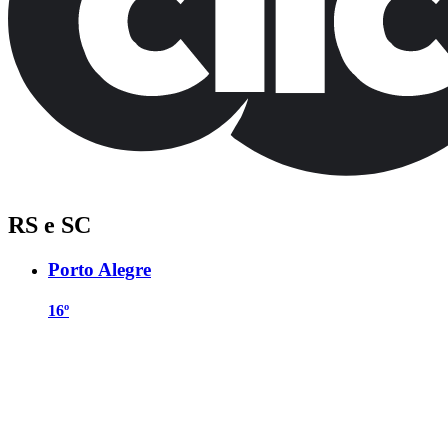
RS e SC
Porto Alegre
16º