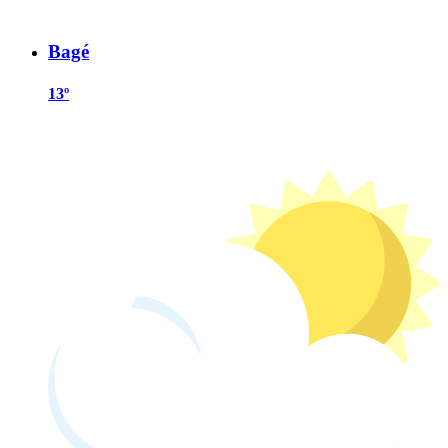
Bagé
13º