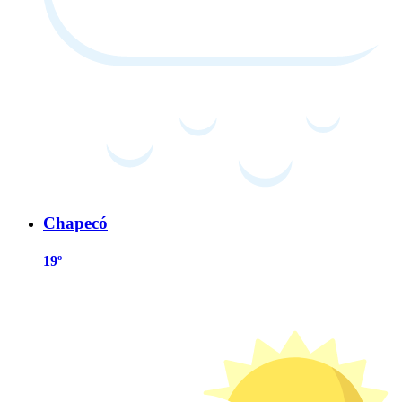
Chapecó
19º