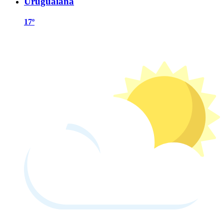
Uruguaiana
17º