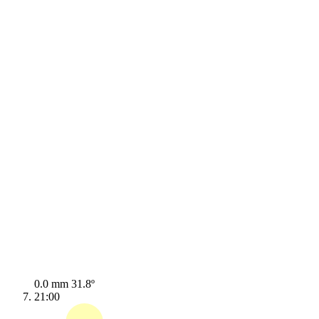
0.0 mm
31.8º
21:00