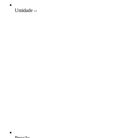
Umidade
--
Pressão
--