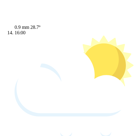
0.9 mm
28.7º
16:00