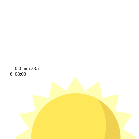
0.0 mm
23.7º
08:00