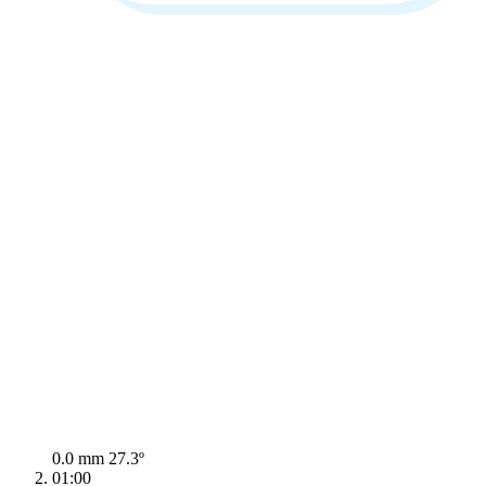
0.0 mm
27.3º
01:00