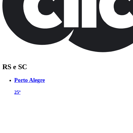
RS e SC
Porto Alegre
25º