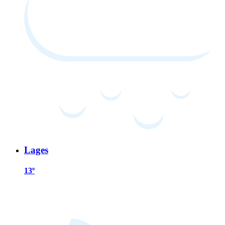
Lages
13º