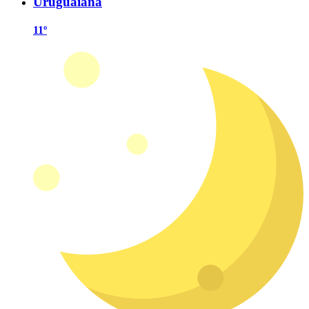
Uruguaiana
11º