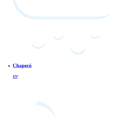
Chapecó
15º