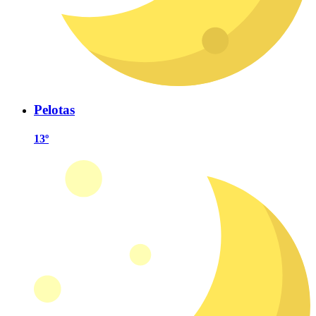
Pelotas
13º