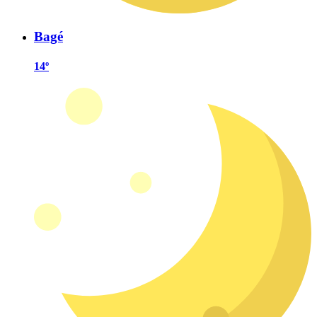
Bagé
14º