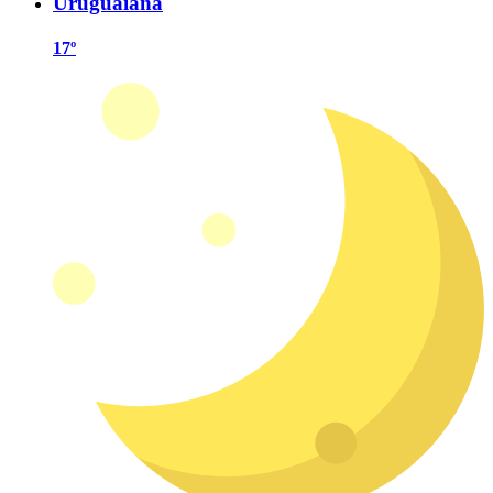
Uruguaiana
17º