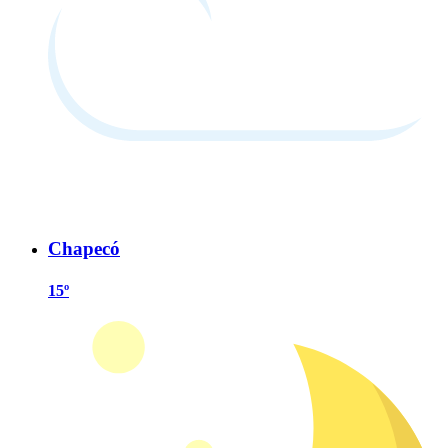
Chapecó
15º