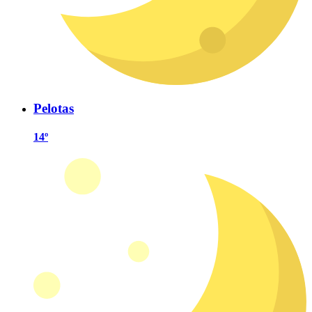
Pelotas
14º