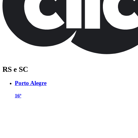
RS e SC
Porto Alegre
16º