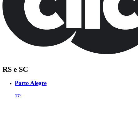
RS e SC
Porto Alegre
17º