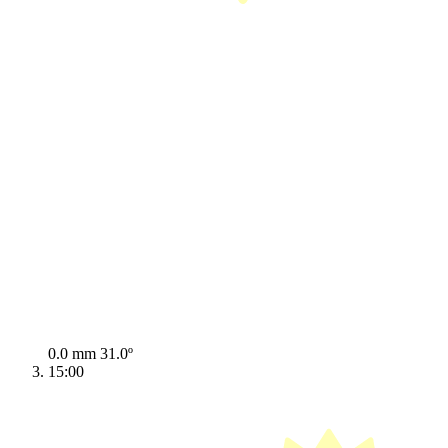
0.0 mm
31.0º
15:00