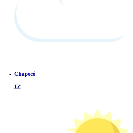
Chapecó
15º