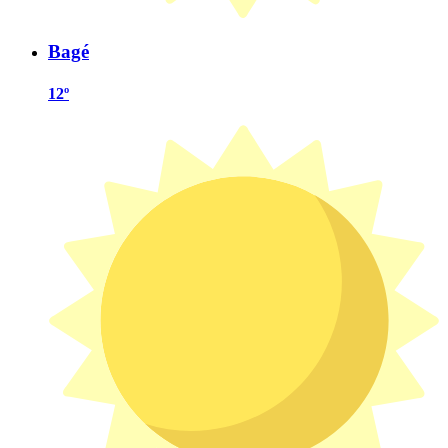
Bagé
12º