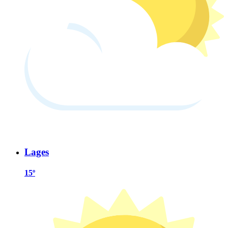
Lages
15º