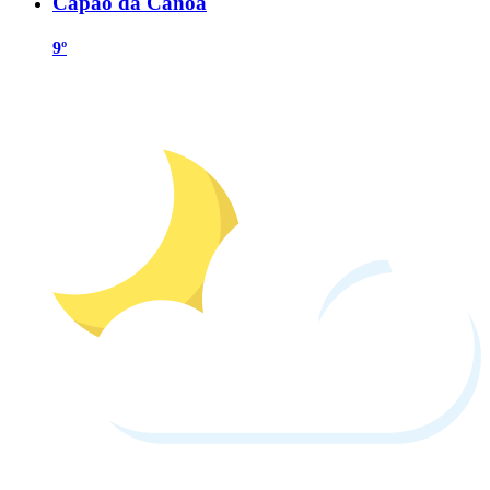
Capão da Canoa
9º