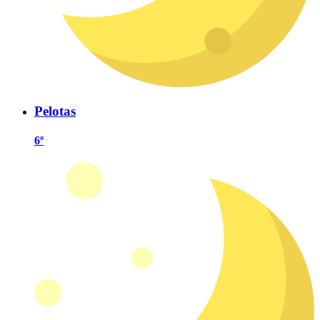
Pelotas
6º