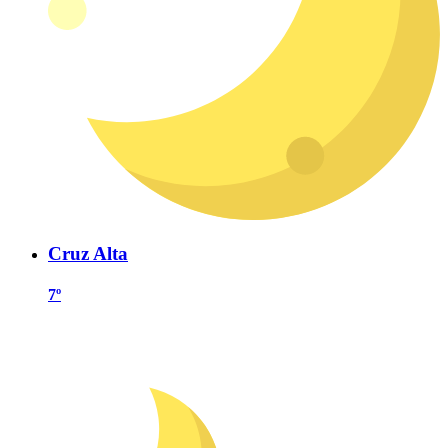
Cruz Alta
7º