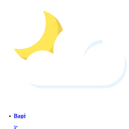
Bagé
5º