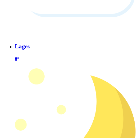
Lages
8º