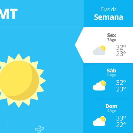
 MT
Dias da
Semana
Sex
7 Ago
32º
23º
Sáb
8 Ago
32º
23º
Dom
9 Ago
33º
22º