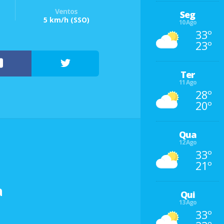
Ventos
Seg
5 km/h
(SSO)
10 Ago
33º
23º
Ter
11 Ago
28º
20º
Qua
12 Ago
33º
21º
a
Qui
13 Ago
33º