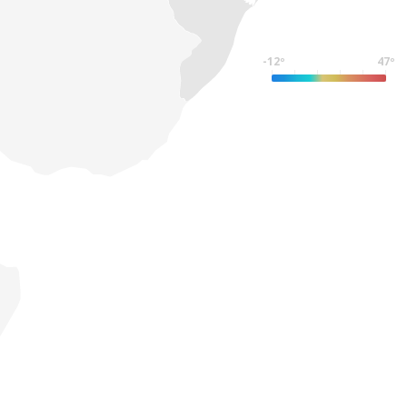
-12º
47º