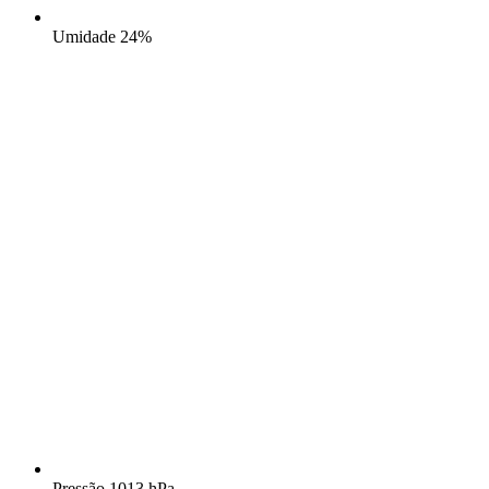
Umidade
24%
Pressão
1013 hPa