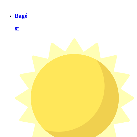
Bagé
8º