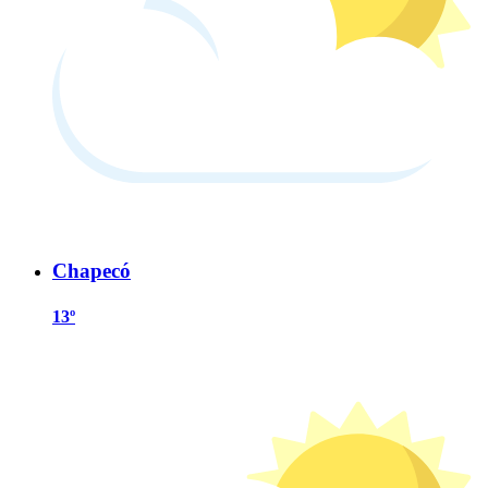
Chapecó
13º