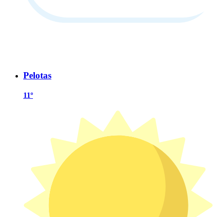
Pelotas
11º