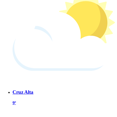
Cruz Alta
9º