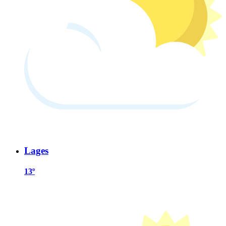
Lages
13º