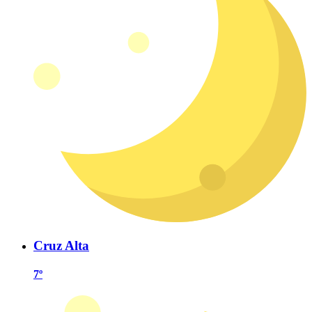
Cruz Alta
7º