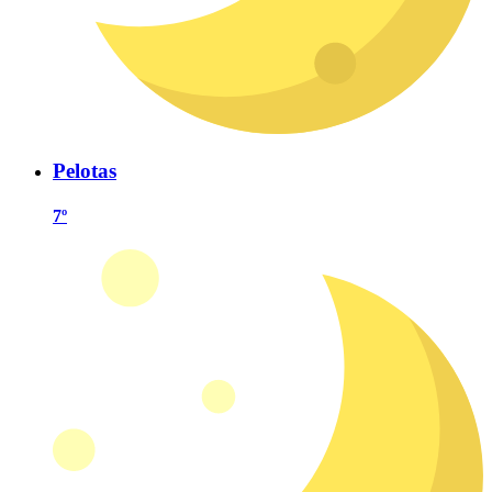
Pelotas
7º