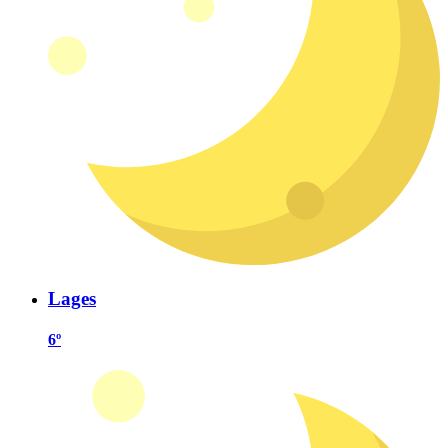
Lages
6º