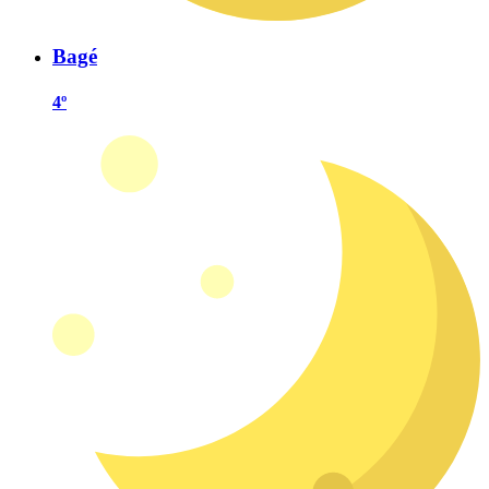
Bagé
4º