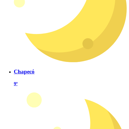
Chapecó
9º