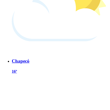
Chapecó
16º