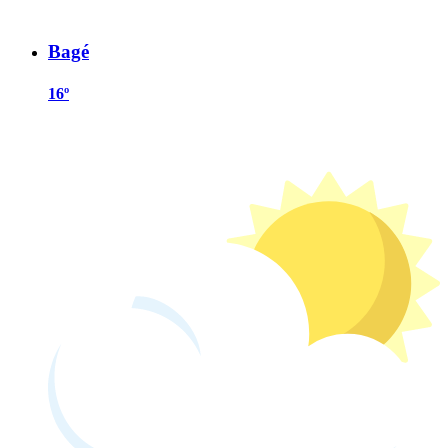
Bagé
16º