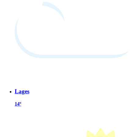
Lages
14º