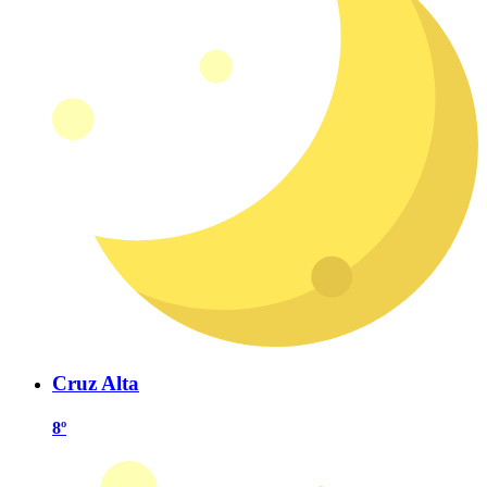
Cruz Alta
8º