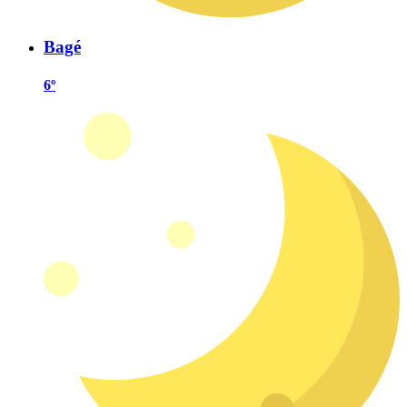
Bagé
6º