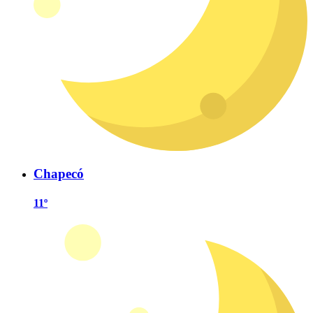
Chapecó
11º