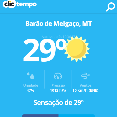
Fonte: CLIMATEMPO METEOROLOGIA
Barão de Melgaço, MT
29º
Atualizado às 10:36:17
Umidade
Pressão
Ventos
47%
1012 hPa
10 km/h
(ENE)
Sensação de 29º