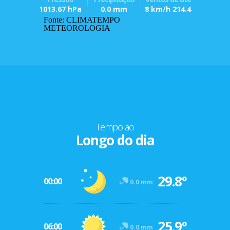
1013.67 hPa
0.0 mm
8 km/h 214.4
Fonte: CLIMATEMPO
METEOROLOGIA
Tempo ao
Longo do dia
29.8º
00:00
0.0 mm
25.9º
06:00
0.0 mm