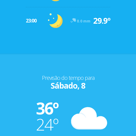
29.9º
23:00
0.0 mm
Previsão do tempo para
Sábado, 8
36º
24º