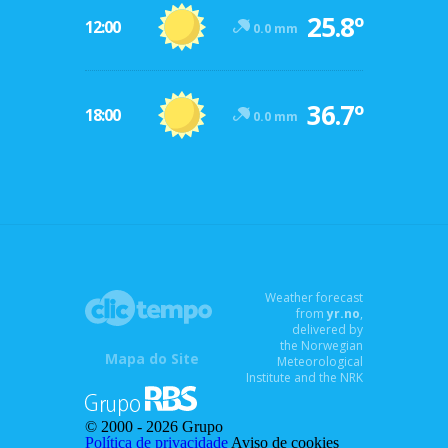
25.8º
12:00
0.0 mm
36.7º
18:00
0.0 mm
Weather forecast
from
yr.no
,
delivered by
the Norwegian
Mapa do Site
Meteorological
Institute and the NRK
© 2000 -
2026 Grupo
Política de privacidade
Aviso de cookies