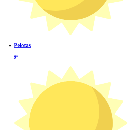
Pelotas
9º