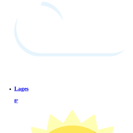
Lages
8º