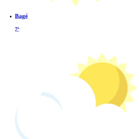
Bagé
7º