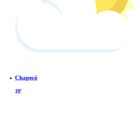
Chapecó
10º