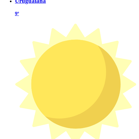
Uruguaiana
9º