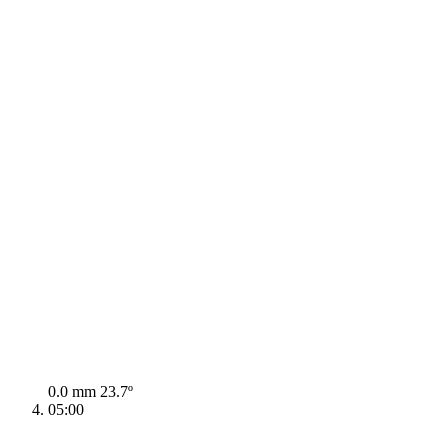
0.0 mm
23.7º
05:00