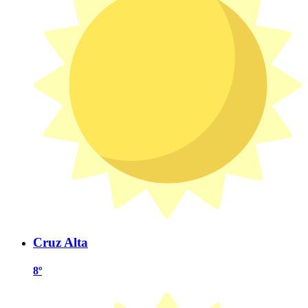
Cruz Alta
8º