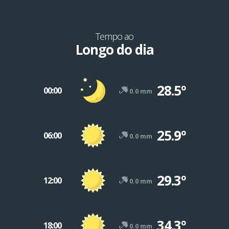
Tempo ao
Longo do dia
28.5º
00:00
0.0 mm
25.9º
06:00
0.0 mm
29.3º
12:00
0.0 mm
34.3º
18:00
0.0 mm