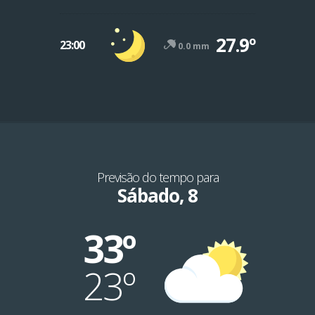
27.9º
23:00
0.0 mm
Previsão do tempo para
Sábado, 8
33º
23º