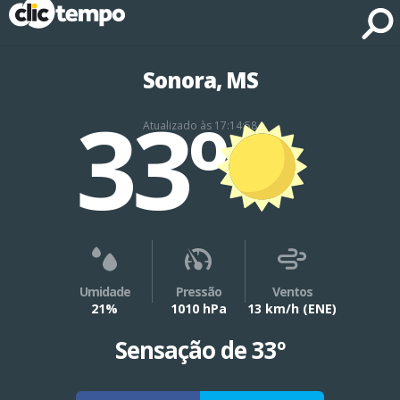
Fonte: CLIMATEMPO METEOROLOGIA
Sonora, MS
33º
Atualizado às 17:14:58
Umidade
Pressão
Ventos
21%
1010 hPa
13 km/h
(ENE)
Sensação de 33º