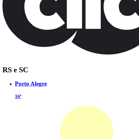
RS e SC
Porto Alegre
16º