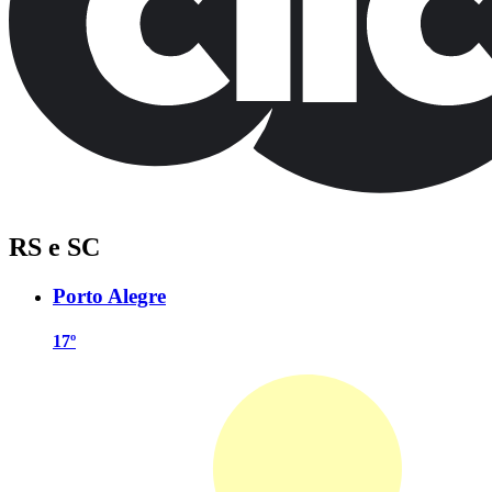
RS e SC
Porto Alegre
17º