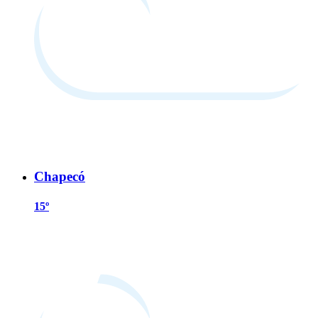
Chapecó
15º