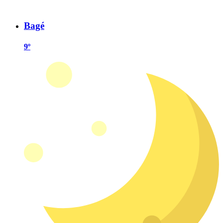
Bagé
9º