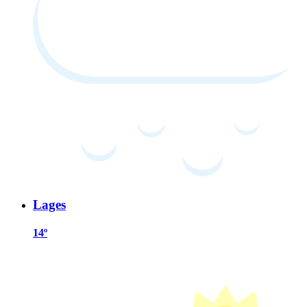
Lages
14º