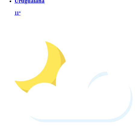
Uruguaiana
11º