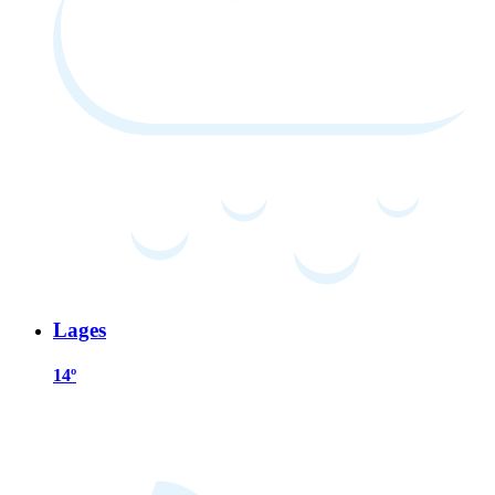
Lages
14º