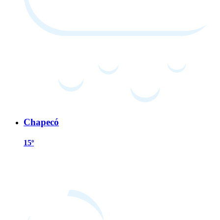
Chapecó
15º