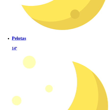
Pelotas
14º