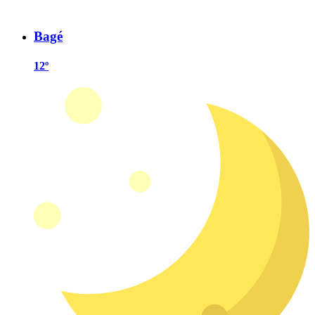
Bagé
12º